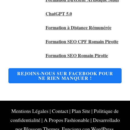
ChatGPT 5.0
Formation à Distance Rémunérée
Formation SEO CPF Romain Pirotte
Formation SEO Romain Pirotte
REJOINS-NOUS SUR FACEBOOK POUR
NE RIEN MANQUER !
Mentions Légales
|
Contact
|
Plan Site
|
Politique de
confidentialité
|
A Propos
Fashionable | Desarrollado
por
Blossom Themes
. Funciona con
WordPress
.