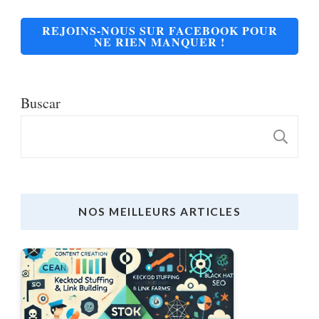
REJOINS-NOUS SUR FACEBOOK POUR
NE RIEN MANQUER !
Buscar
B
NOS MEILLEURS ARTICLES