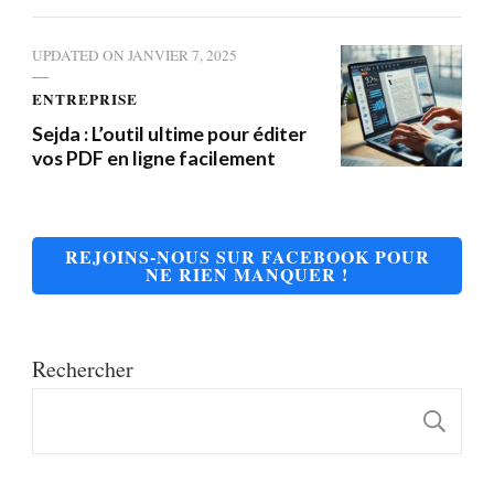
UPDATED ON
JANVIER 7, 2025
ENTREPRISE
Sejda : L’outil ultime pour éditer
vos PDF en ligne facilement
REJOINS-NOUS SUR FACEBOOK POUR
NE RIEN MANQUER !
Rechercher
R