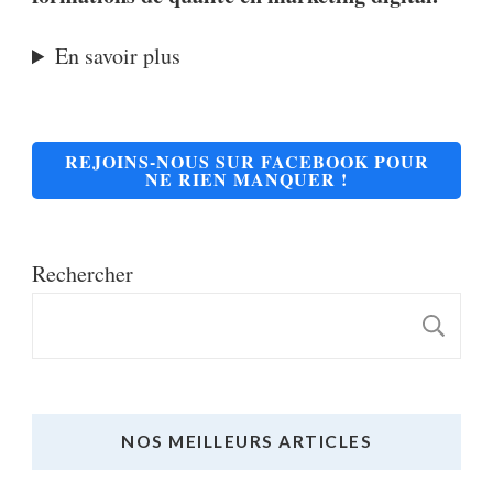
En savoir plus
REJOINS-NOUS SUR FACEBOOK POUR
NE RIEN MANQUER !
Rechercher
R
NOS MEILLEURS ARTICLES