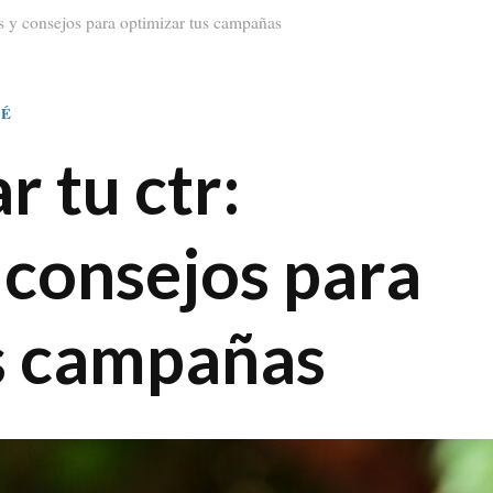
as y consejos para optimizar tus campañas
SÉ
 tu ctr:
 consejos para
s campañas