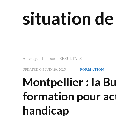
situation d
Affichage : 1 - 1 sur 1 RÉSULTATS
FORMATION
UPDATED ON
JUIN 20, 2025
Montpellier : la B
formation pour act
handicap