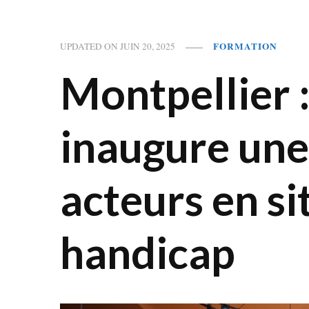
FORMATION
UPDATED ON
JUIN 20, 2025
Montpellier :
inaugure une
acteurs en si
handicap