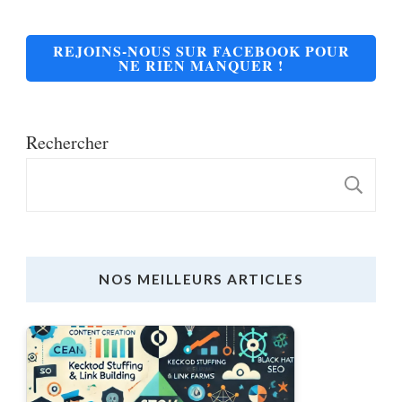
REJOINS-NOUS SUR FACEBOOK POUR
NE RIEN MANQUER !
Rechercher
R
NOS MEILLEURS ARTICLES