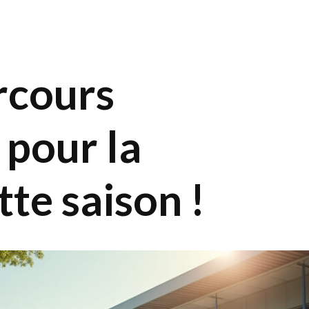
arcours
 pour la
te saison !