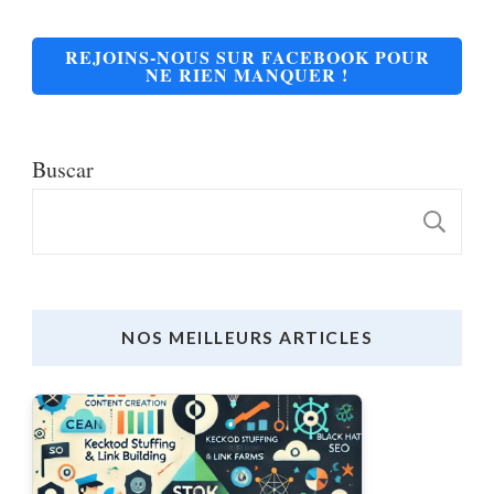
REJOINS-NOUS SUR FACEBOOK POUR
NE RIEN MANQUER !
Buscar
B
NOS MEILLEURS ARTICLES