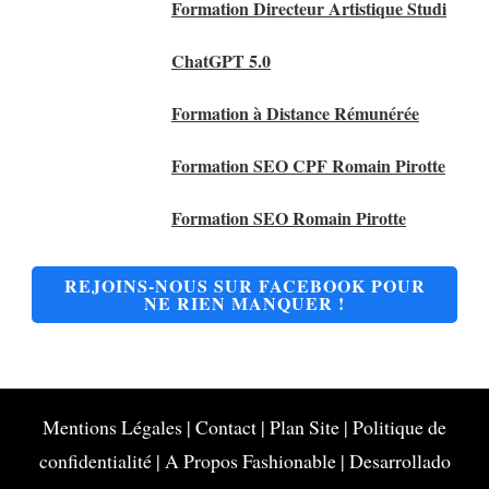
Formation Directeur Artistique Studi
ChatGPT 5.0
Formation à Distance Rémunérée
Formation SEO CPF Romain Pirotte
Formation SEO Romain Pirotte
REJOINS-NOUS SUR FACEBOOK POUR
NE RIEN MANQUER !
Mentions Légales
|
Contact
|
Plan Site
|
Politique de
confidentialité
|
A Propos
Fashionable | Desarrollado