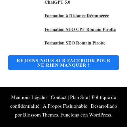
ChatGPT 5.0
Formation à Distance Rémunérée
Formation SEO CPF Romain Pirotte
Formation SEO Romain Pirotte
REJOINS-NOUS SUR FACEBOOK POUR
NE RIEN MANQUER !
Mentions Légales
|
Contact
|
Plan Site
|
Politique de
confidentialité
|
A Propos
Fashionable | Desarrollado
por
Blossom Themes
. Funciona con
WordPress
.