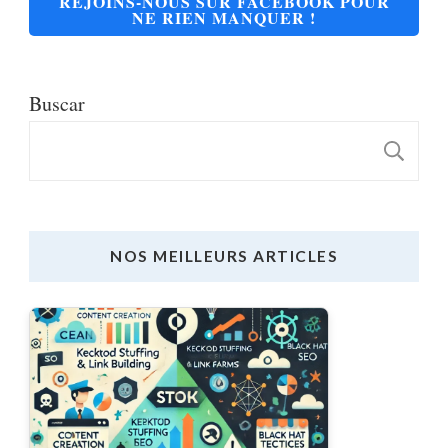
REJOINS-NOUS SUR FACEBOOK POUR
NE RIEN MANQUER !
Buscar
B
NOS MEILLEURS ARTICLES