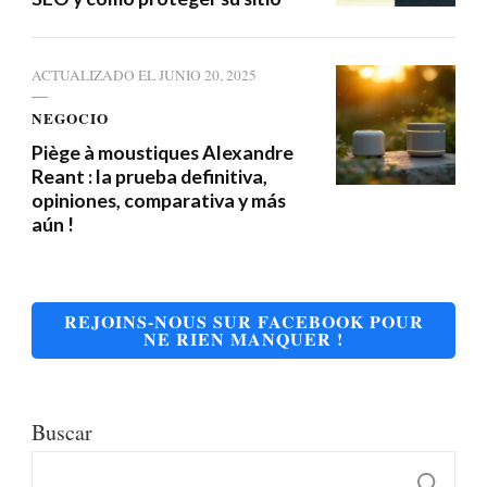
ACTUALIZADO EL
JUNIO 20, 2025
NEGOCIO
Piège à moustiques Alexandre
Reant : la prueba definitiva,
opiniones, comparativa y más
aún !
REJOINS-NOUS SUR FACEBOOK POUR
NE RIEN MANQUER !
Buscar
B