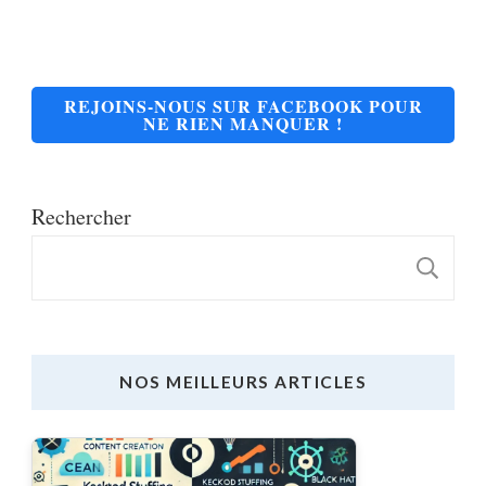
REJOINS-NOUS SUR FACEBOOK POUR
NE RIEN MANQUER !
Rechercher
R
NOS MEILLEURS ARTICLES