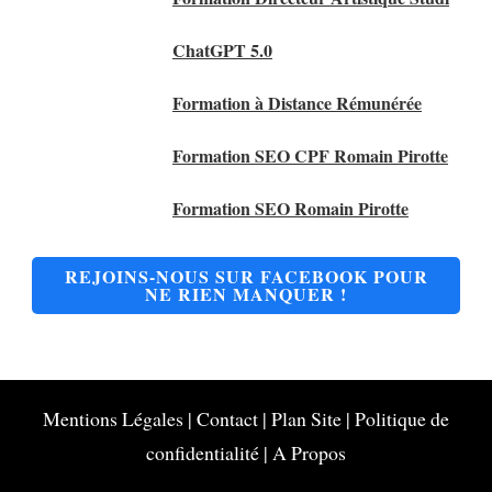
ChatGPT 5.0
Formation à Distance Rémunérée
Formation SEO CPF Romain Pirotte
Formation SEO Romain Pirotte
REJOINS-NOUS SUR FACEBOOK POUR
NE RIEN MANQUER !
Mentions Légales
|
Contact
|
Plan Site
|
Politique de
confidentialité
|
A Propos