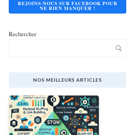
REJOINS-NOUS SUR FACEBOOK POUR
NE RIEN MANQUER !
Rechercher
R
NOS MEILLEURS ARTICLES