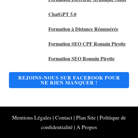
ChatGPT 5.0
Formation à Distance Rémunérée
Formation SEO CPF Romain Pirotte
Formation SEO Romain Pirotte
REJOINS-NOUS SUR FACEBOOK POUR
NE RIEN MANQUER !
Mentions Légales
|
Contact
|
Plan Site
|
Politique de
confidentialité
|
A Propos