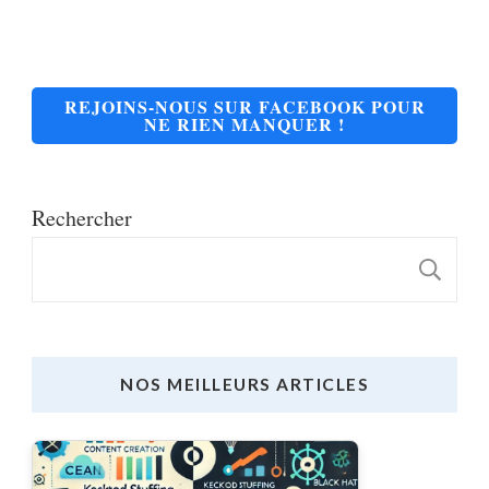
REJOINS-NOUS SUR FACEBOOK POUR
NE RIEN MANQUER !
Rechercher
R
NOS MEILLEURS ARTICLES