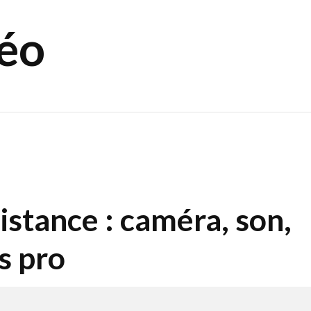
déo
distance : caméra, son,
s pro