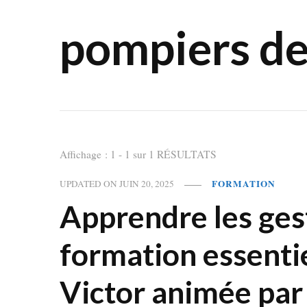
pompiers d
Affichage : 1 - 1 sur 1 RÉSULTATS
FORMATION
UPDATED ON
JUIN 20, 2025
Apprendre les gest
formation essentiel
Victor animée par