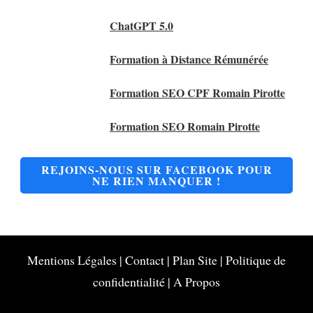
ChatGPT 5.0
Formation à Distance Rémunérée
Formation SEO CPF Romain Pirotte
Formation SEO Romain Pirotte
REJOINS-NOUS SUR FACEBOOK POUR
NE RIEN MANQUER !
Mentions Légales
|
Contact
|
Plan Site
|
Politique de
confidentialité
|
A Propos