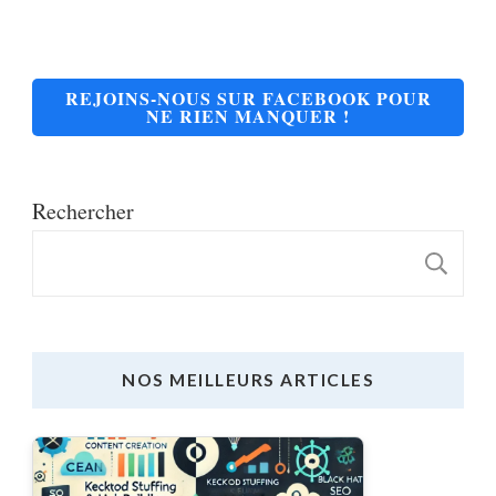
REJOINS-NOUS SUR FACEBOOK POUR
NE RIEN MANQUER !
Rechercher
R
NOS MEILLEURS ARTICLES