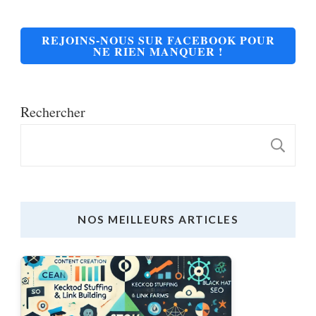
REJOINS-NOUS SUR FACEBOOK POUR
NE RIEN MANQUER !
Rechercher
R
NOS MEILLEURS ARTICLES