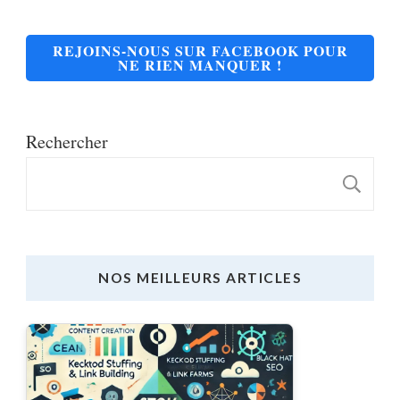
REJOINS-NOUS SUR FACEBOOK POUR
NE RIEN MANQUER !
Rechercher
R
NOS MEILLEURS ARTICLES