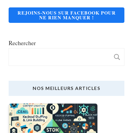
REJOINS-NOUS SUR FACEBOOK POUR
NE RIEN MANQUER !
Rechercher
R
NOS MEILLEURS ARTICLES