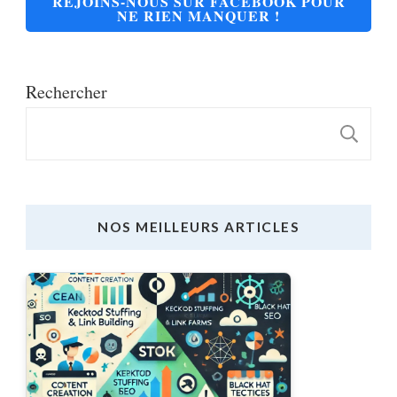
REJOINS-NOUS SUR FACEBOOK POUR
NE RIEN MANQUER !
Rechercher
R
NOS MEILLEURS ARTICLES