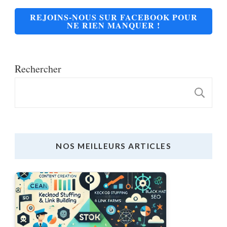
REJOINS-NOUS SUR FACEBOOK POUR
NE RIEN MANQUER !
Rechercher
R
NOS MEILLEURS ARTICLES