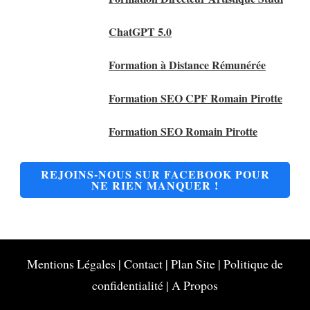
ChatGPT 5.0
Formation à Distance Rémunérée
Formation SEO CPF Romain Pirotte
Formation SEO Romain Pirotte
REJOINS-NOUS SUR FACEBOOK POUR
NE RIEN MANQUER !
Mentions Légales
|
Contact
|
Plan Site
|
Politique de
confidentialité
|
A Propos