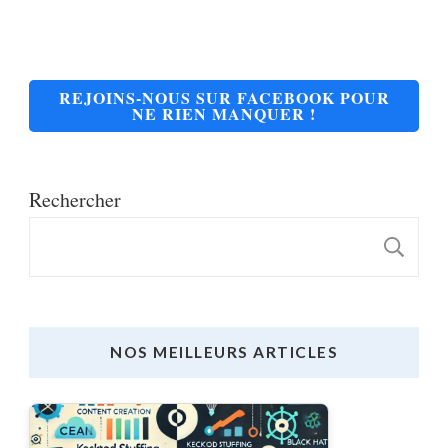
REJOINS-NOUS SUR FACEBOOK POUR
NE RIEN MANQUER !
Rechercher
R
NOS MEILLEURS ARTICLES