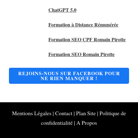
ChatGPT 5.0
Formation à Distance Rémunérée
Formation SEO CPF Romain Pirotte
Formation SEO Romain Pirotte
REJOINS-NOUS SUR FACEBOOK POUR
NE RIEN MANQUER !
Mentions Légales
|
Contact
|
Plan Site
|
Politique de
confidentialité
|
A Propos