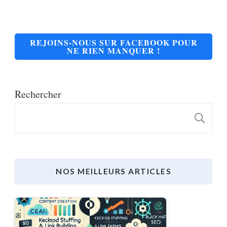
REJOINS-NOUS SUR FACEBOOK POUR
NE RIEN MANQUER !
Rechercher
R
NOS MEILLEURS ARTICLES