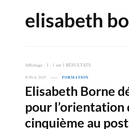
elisabeth b
Affichage : 1 - 1 sur 1 RÉSULTATS
FORMATION
JUIN 8, 2025
Elisabeth Borne dé
pour l’orientation 
cinquième au post