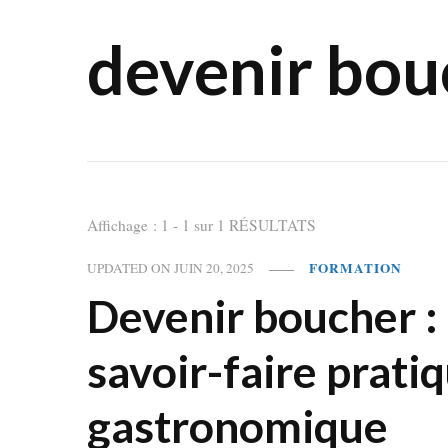
devenir bou
Affichage : 1 - 1 sur 1 RÉSULTATS
FORMATION
UPDATED ON
JUIN 20, 2025
Devenir boucher : 
savoir-faire prati
gastronomique