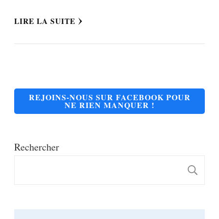
LIRE LA SUITE
REJOINS-NOUS SUR FACEBOOK POUR
NE RIEN MANQUER !
Rechercher
R