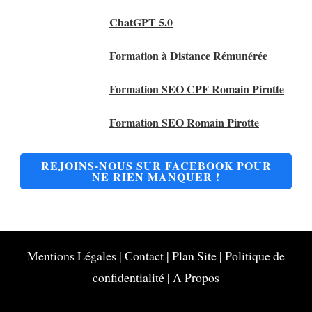
ChatGPT 5.0
Formation à Distance Rémunérée
Formation SEO CPF Romain Pirotte
Formation SEO Romain Pirotte
REJOINS-NOUS SUR FACEBOOK POUR
NE RIEN MANQUER !
Mentions Légales
|
Contact
|
Plan Site
|
Politique de
confidentialité
|
A Propos