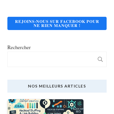
REJOINS-NOUS SUR FACEBOOK POUR
NE RIEN MANQUER !
Rechercher
R
NOS MEILLEURS ARTICLES