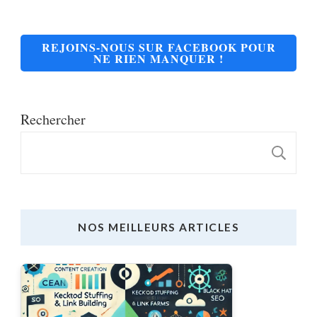
REJOINS-NOUS SUR FACEBOOK POUR
NE RIEN MANQUER !
Rechercher
R
NOS MEILLEURS ARTICLES