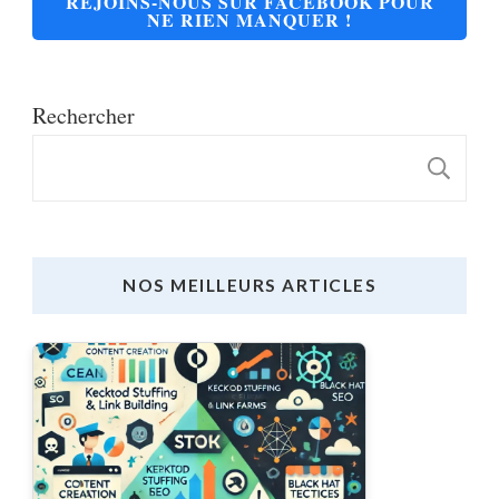
REJOINS-NOUS SUR FACEBOOK POUR
NE RIEN MANQUER !
Rechercher
R
NOS MEILLEURS ARTICLES