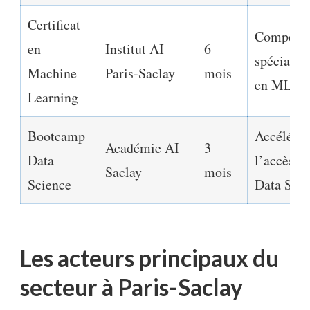
Certificat
Compéten
en
Institut AI
6
spécialis
Machine
Paris-Saclay
mois
en ML
Learning
Bootcamp
Accélérer
Académie AI
3
Data
l’accès à 
Saclay
mois
Science
Data Scie
Les acteurs principaux du
secteur à Paris-Saclay