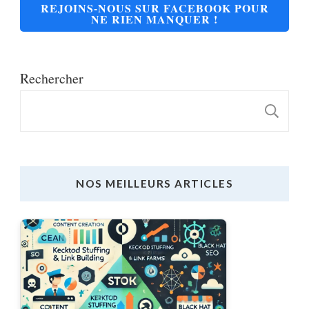
REJOINS-NOUS SUR FACEBOOK POUR
NE RIEN MANQUER !
Rechercher
R
NOS MEILLEURS ARTICLES