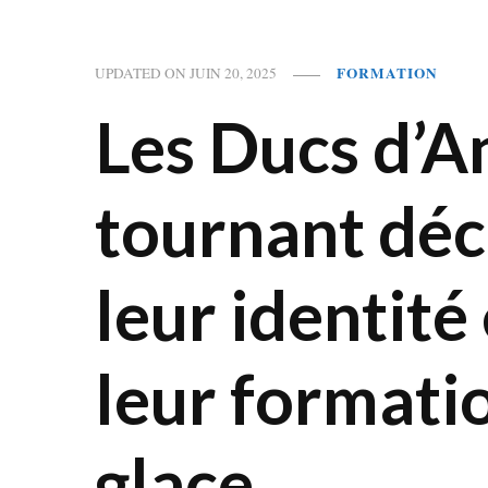
FORMATION
UPDATED ON
JUIN 20, 2025
Les Ducs d’A
tournant déci
leur identité
leur formati
glace