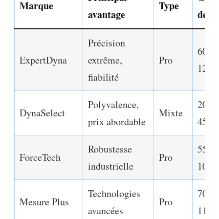
Marque
Type
avantage
de pr
Précision
600€
ExpertDyna
extrême,
Pro
1200
fiabilité
Polyvalence,
200€
DynaSelect
Mixte
prix abordable
450€
Robustesse
550€
ForceTech
Pro
industrielle
1000
Technologies
700€
Mesure Plus
Pro
avancées
1100