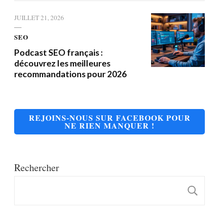
JUILLET 21, 2026
SEO
Podcast SEO français :
découvrez les meilleures
recommandations pour 2026
REJOINS-NOUS SUR FACEBOOK POUR
NE RIEN MANQUER !
Rechercher
R