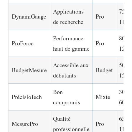
Applications
750€
DynamiGauge
Pro
de recherche
1150
Performance
800€
ProForce
Pro
haut de gamme
1200
Accessible aux
50€ 
BudgetMesure
Budget
débutants
150€
Bon
300€
PrécisioTech
Mixte
compromis
600€
Qualité
650€
MesurePro
Pro
professionnelle
1150