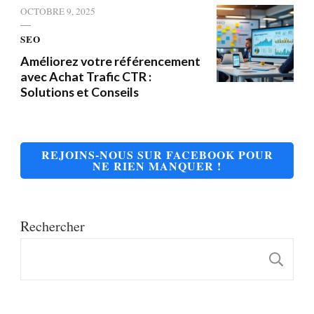
OCTOBRE 9, 2025
SEO
Améliorez votre référencement
avec Achat Trafic CTR :
Solutions et Conseils
REJOINS-NOUS SUR FACEBOOK POUR
NE RIEN MANQUER !
Rechercher
R